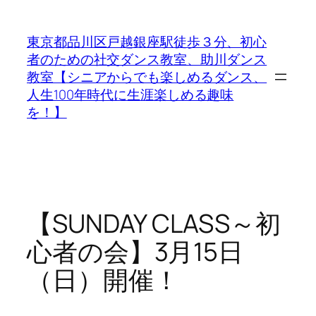
内
容
東京都品川区戸越銀座駅徒歩３分、初心
を
者のための社交ダンス教室、助川ダンス
ス
教室【シニアからでも楽しめるダンス、
キ
人生100年時代に生涯楽しめる趣味
ッ
を！】
プ
【SUNDAY CLASS～初
心者の会】3月15日
（日）開催！