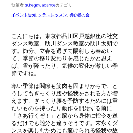
執筆者:
sukegawadance
カテゴリ:
イベント告知
, 
クラスレッスン
, 
初心者の会
こんにちは。東京都品川区戸越銀座の社交
ダンス教室。助川ダンス教室の助川太朗で
す。節分、立春を過ぎて陽射しも春めい
て、季節の移り変わりを感じたかと思え
ば、雪が降ったり、気候の変化が激しい季
節ですね。
寒い季節は関節も筋肉も固まりがちで、ど
うしてもぎっくり腰や怪我をされる方が増
えます。ぎっくり腰を予防するためには重
たいものを持ったり動作を開始する前に
「さあ行くぞ！」と脳から身体に指令を送
るだけでも随分と違うそうです。末永くダ
ンスを楽しむためにも避けられる怪我や故