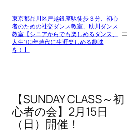
内
容
東京都品川区戸越銀座駅徒歩３分、初心
を
者のための社交ダンス教室、助川ダンス
ス
教室【シニアからでも楽しめるダンス、
キ
人生100年時代に生涯楽しめる趣味
ッ
を！】
プ
【SUNDAY CLASS～初
心者の会】2月15日
（日）開催！